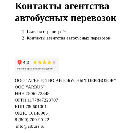
Контакты агентства
П
е
автобусных перевозок
р
е
й
Главная страница
>
т
Контакты агентства автобусных перевозок
и
к
с
о
д
е
ООО “АГЕНТСТВО АВТОБУСНЫХ ПЕРЕВОЗОК”
р
OOO “ARBUS”
ж
ИНН 7806272348
и
ОГРН 1177847223707
м
КПП 780601001
о
ОКПО 16148905
м
8 (800) 700-90-22
у
info@arbuss.ru