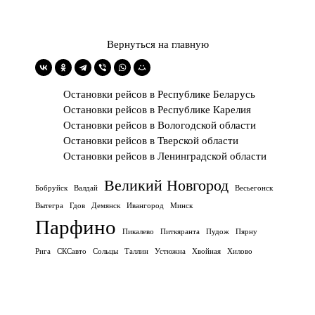
Вернуться на главную
Остановки рейсов в Республике Беларусь
Остановки рейсов в Республике Карелия
Остановки рейсов в Вологодской области
Остановки рейсов в Тверской области
Остановки рейсов в Ленинградской области
Великий Новгород
Бобруйск
Валдай
Весьегонск
Вытегра
Гдов
Демянск
Ивангород
Минск
Парфино
Пикалево
Питкяранта
Пудож
Пярну
Рига
СКСавто
Сольцы
Таллин
Устюжна
Хвойная
Хилово