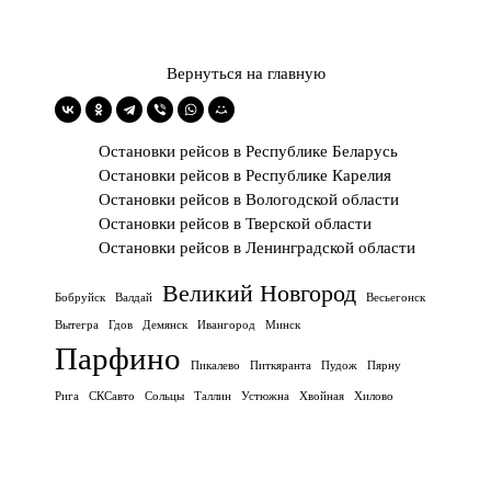
Вернуться на главную
Остановки рейсов в Республике Беларусь
Остановки рейсов в Республике Карелия
Остановки рейсов в Вологодской области
Остановки рейсов в Тверской области
Остановки рейсов в Ленинградской области
Великий Новгород
Бобруйск
Валдай
Весьегонск
Вытегра
Гдов
Демянск
Ивангород
Минск
Парфино
Пикалево
Питкяранта
Пудож
Пярну
Рига
СКСавто
Сольцы
Таллин
Устюжна
Хвойная
Хилово