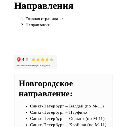
Направления
П
е
р
Главная страница
>
е
Направления
й
т
и
к
с
о
д
е
р
Новгородское
ж
и
направление:
м
о
Санкт-Петербург – Валдай (по М-11)
м
Санкт-Петербург – Парфино
у
Санкт-Петербург – Сольцы
(по М-11)
Санкт-Петербург – Хвойная
(по М-11)