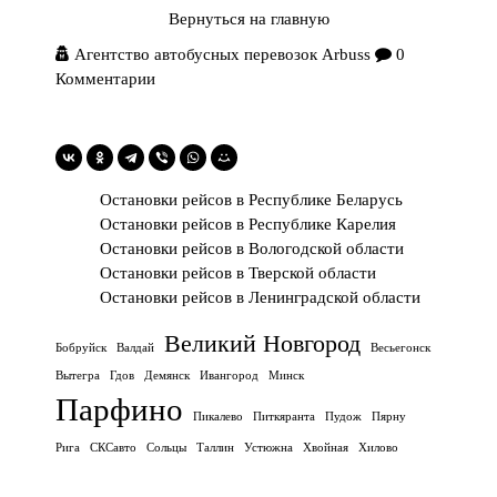
Вернуться на главную
Агентство автобусных перевозок Arbuss
0
Комментарии
Остановки рейсов в Республике Беларусь
Остановки рейсов в Республике Карелия
Остановки рейсов в Вологодской области
Остановки рейсов в Тверской области
Остановки рейсов в Ленинградской области
Великий Новгород
Бобруйск
Валдай
Весьегонск
Вытегра
Гдов
Демянск
Ивангород
Минск
Парфино
Пикалево
Питкяранта
Пудож
Пярну
Рига
СКСавто
Сольцы
Таллин
Устюжна
Хвойная
Хилово