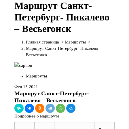
Маршрут Cанкт-
П
е
Петербург- Пикалево
р
е
– Весьегонск
й
т
и
Главная страница
>
Маршруты
>
к
Маршрут Cанкт-Петербург- Пикалево –
с
Весьегонск
о
д
е
Маршруты
р
ж
Фев 15 2021
и
Маршрут Cанкт-Петербург-
м
Пикалево – Весьегонск
о
м
Подробнее о маршруте
у