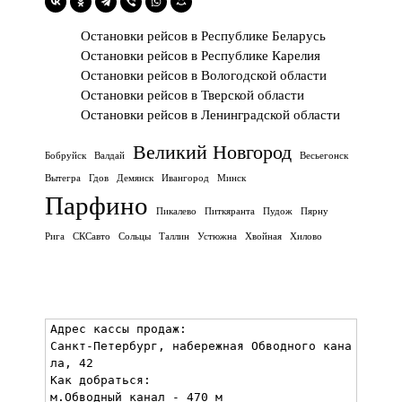
Остановки рейсов в Республике Беларусь
Остановки рейсов в Республике Карелия
Остановки рейсов в Вологодской области
Остановки рейсов в Тверской области
Остановки рейсов в Ленинградской области
Великий Новгород
Бобруйск
Валдай
Весьегонск
Вытегра
Гдов
Демянск
Ивангород
Минск
Парфино
Пикалево
Питкяранта
Пудож
Пярну
Рига
СКСавто
Сольцы
Таллин
Устюжна
Хвойная
Хилово
Адрес кассы продаж:

Санкт-Петербург, набережная Обводного кана
ла, 42

Как добраться:

м.Обводный канал - 470 м
