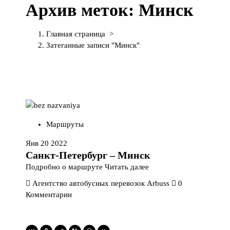
Архив меток: Минск
П
е
р
Главная страница
>
е
Затеганные записи "Минск"
й
т
и
к
с
о
д
Маршруты
е
р
Янв 20 2022
ж
Санкт-Петербург – Минск
и
Подробно о маршруте
Читать далее
м
Агентство автобусных перевозок Arbuss
0
о
Комментарии
м
у