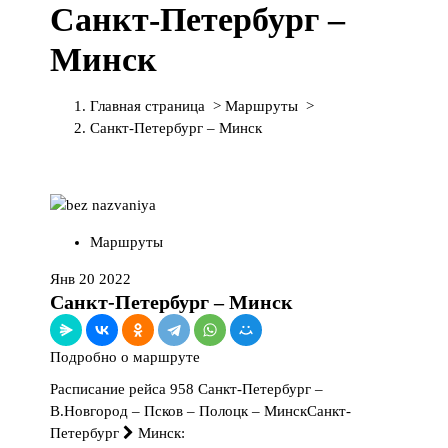
Санкт-Петербург –
П
е
Минск
р
е
й
Главная страница
>
Маршруты
>
т
Санкт-Петербург – Минск
и
к
с
о
д
Маршруты
е
р
Янв 20 2022
ж
Санкт-Петербург – Минск
и
м
Подробно о маршруте
о
м
Расписание рейса 958 Санкт-Петербург –
у
В.Новгород – Псков – Полоцк – МинскСанкт-
Петербург
Минск: