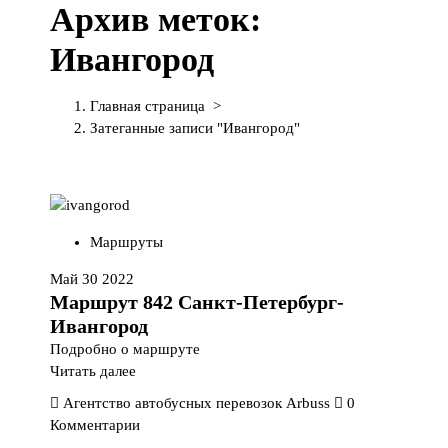
Архив меток:
П
е
Ивангород
р
е
й
Главная страница
>
т
Затеганные записи "Ивангород"
и
к
с
о
д
Маршруты
е
р
Май 30 2022
ж
Маршрут 842 Санкт-Петербург-
и
Ивангород
м
Подробно о маршруте
о
Читать далее
м
Агентство автобусных перевозок Arbuss
0
у
Комментарии