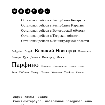
Остановки рейсов в Республике Беларусь
Остановки рейсов в Республике Карелия
Остановки рейсов в Вологодской области
Остановки рейсов в Тверской области
Остановки рейсов в Ленинградской области
Великий Новгород
Бобруйск
Валдай
Весьегонск
Вытегра
Гдов
Демянск
Ивангород
Минск
Парфино
Пикалево
Питкяранта
Пудож
Пярну
Рига
СКСавто
Сольцы
Таллин
Устюжна
Хвойная
Хилово
Адрес кассы продаж:

Санкт-Петербург, набережная Обводного кана