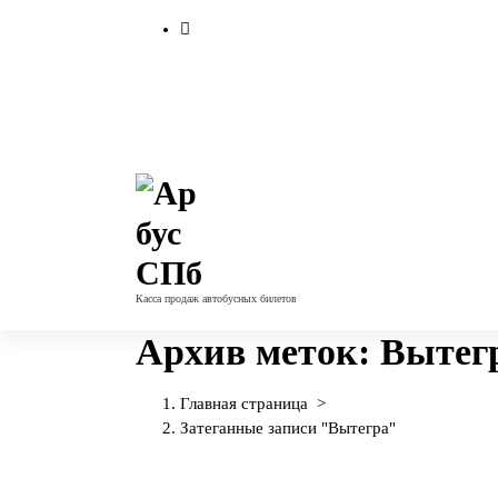
П
е
р
е
й
т
и
к
с
о
д
е
Касса продаж автобусных билетов
р
ж
Архив меток: Вытег
и
м
о
Главная страница
>
м
Затеганные записи "Вытегра"
у