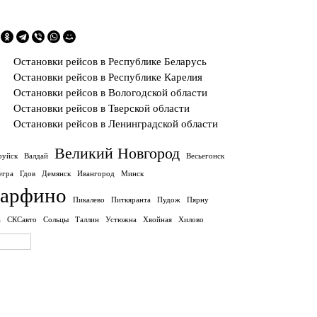
Остановки рейсов в Республике Беларусь
Остановки рейсов в Республике Карелия
Остановки рейсов в Вологодской области
Остановки рейсов в Тверской области
Остановки рейсов в Ленинградской области
Великий Новгород
руйск
Валдай
Весьегонск
егра
Гдов
Демянск
Ивангород
Минск
арфино
Пикалево
Питкяранта
Пудож
Пярну
а
СКСавто
Сольцы
Таллин
Устюжна
Хвойная
Хилово