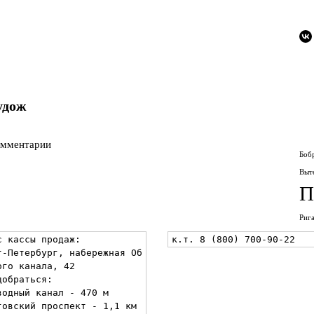
удож
омментарии
Боб
Выт
П
Риг
с кассы продаж:

к.т. 8 (800) 700-90-22
т-Петербург, набережная Об
ого канала, 42

обраться:

водный канал - 470 м

говский проспект - 1,1 км
