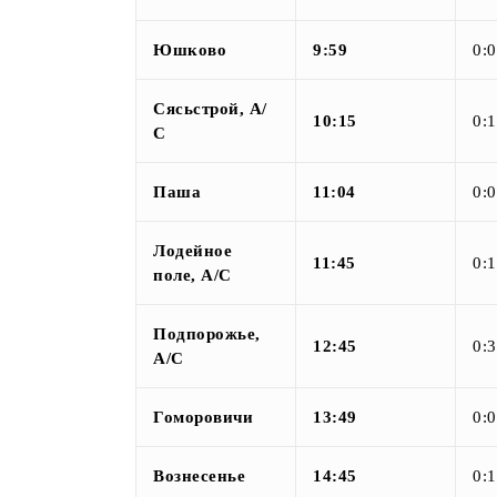
Юшково
9:59
0:
Сясьстрой, А/
10:15
0:
С
Паша
11:04
0:
Лодейное
11:45
0:
поле, А/С
Подпорожье,
12:45
0:
А/С
Гоморовичи
13:49
0:
Вознесенье
14:45
0: