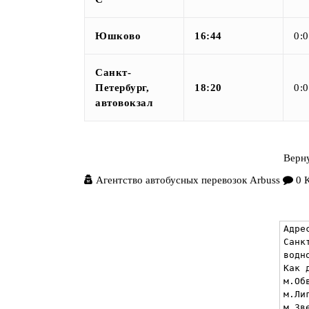
Юшково
16:44
0:
Санкт-
Петербург,
18:20
0:
автовокзал
Верну
Агентство автобусных перевозок Arbuss
0 
Адре
Санк
водн
Как д
м.Об
м.Ли
м.Зв