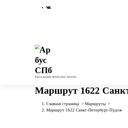
П
е
р
е
й
т
и
к
с
о
д
е
Касса продаж автобусных билетов
р
ж
Маршрут 1622 Санкт
и
м
о
Главная страница
>
Маршруты
>
м
Маршрут 1622 Санкт-Петербург-Пудож
у