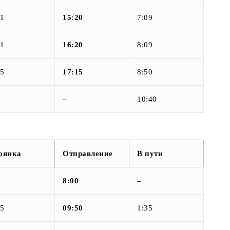
01
15:20
7:09
01
16:20
8:09
15
17:15
8:50
–
10:40
оянка
Отправление
В пути
8:00
–
15
09:50
1:35