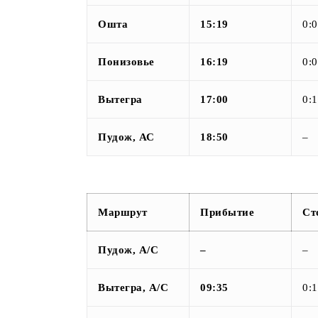
Ошта
15:19
0:
Понизовье
16:19
0:
Вытегра
17:00
0:
Пудож, АС
18:50
–
Маршрут
Прибытие
Ст
Пудож, А/С
–
–
Вытегра, А/С
09:35
0: