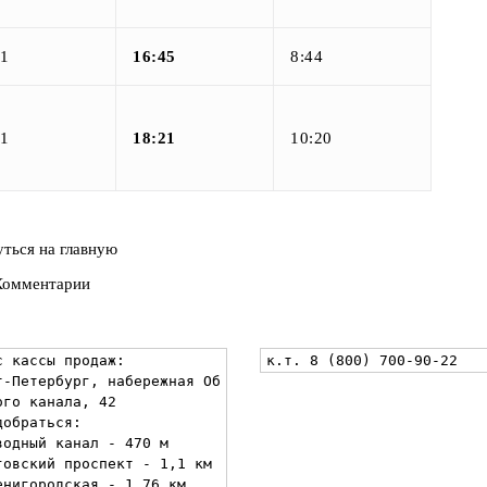
01
16:45
8:44
01
18:21
10:20
ться на главную
Комментарии
с кассы продаж:

к.т. 8 (800) 700-90-22
т-Петербург, набережная Об
ого канала, 42

обраться:

водный канал - 470 м

говский проспект - 1,1 км

енигородская - 1,76 км