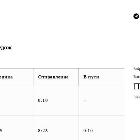
удож
Боб
оянка
Отправление
В пути
Выт
П
Риг
8:10
–
05
8:25
0:10