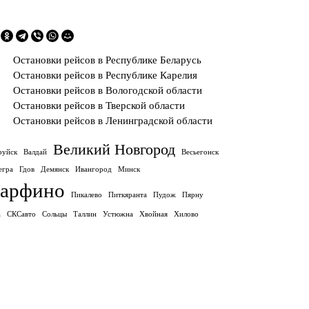
Остановки рейсов в Республике Беларусь
Остановки рейсов в Республике Карелия
Остановки рейсов в Вологодской области
Остановки рейсов в Тверской области
Остановки рейсов в Ленинградской области
Великий Новгород
руйск
Валдай
Весьегонск
егра
Гдов
Демянск
Ивангород
Минск
арфино
Пикалево
Питкяранта
Пудож
Пярну
а
СКСавто
Сольцы
Таллин
Устюжна
Хвойная
Хилово