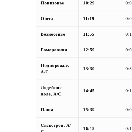
Понизовье
10:29
0:
Ошта
11:19
0:
Вознесенье
11:55
0:
Гоморовичи
12:59
0:
Подпорожье,
13:30
0:
А/С
Лодейное
14:45
0:
поле, А/С
Паша
15:39
0:
Сясьстрой, А/
16:15
0:
С