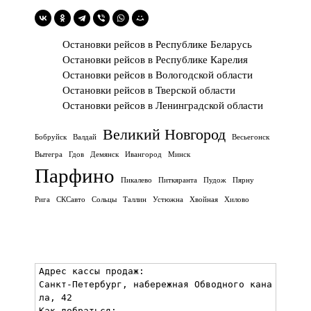
Остановки рейсов в Республике Беларусь
Остановки рейсов в Республике Карелия
Остановки рейсов в Вологодской области
Остановки рейсов в Тверской области
Остановки рейсов в Ленинградской области
Великий Новгород
Бобруйск
Валдай
Весьегонск
Вытегра
Гдов
Демянск
Ивангород
Минск
Парфино
Пикалево
Питкяранта
Пудож
Пярну
Рига
СКСавто
Сольцы
Таллин
Устюжна
Хвойная
Хилово
Адрес кассы продаж:

Санкт-Петербург, набережная Обводного кана
ла, 42

Как добраться:
