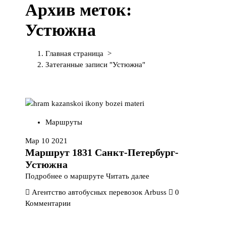
Архив меток:
П
е
Устюжна
р
е
й
Главная страница
>
т
Затеганные записи "Устюжна"
и
к
с
о
д
Маршруты
е
р
Мар 10 2021
ж
Маршрут 1831 Санкт-Петербург-
и
Устюжна
м
Подробнее о маршруте
Читать далее
о
Агентство автобусных перевозок Arbuss
0
м
Комментарии
у