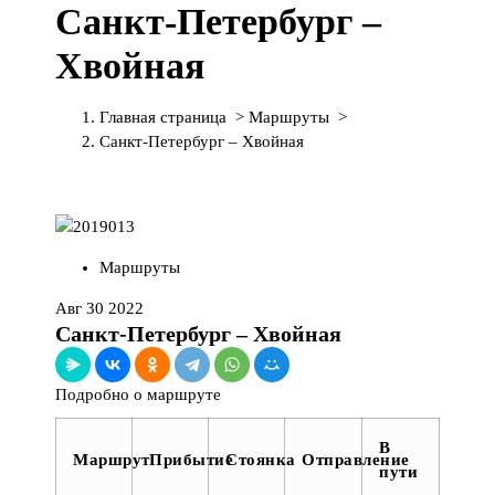
Санкт-Петербург –
П
е
Хвойная
р
е
й
Главная страница
>
Маршруты
>
т
Санкт-Петербург – Хвойная
и
к
с
о
д
Маршруты
е
р
Авг 30 2022
ж
Санкт-Петербург – Хвойная
и
м
Подробно о маршруте
о
м
В
у
Маршрут
Прибытие
Стоянка
Отправление
пути