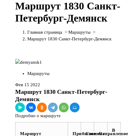
Маршрут 1830 Санкт-
П
е
Петербург-Демянск
р
е
й
Главная страница
>
Маршруты
>
т
Маршрут 1830 Санкт-Петербург-Демянск
и
к
с
о
д
Маршруты
е
р
Фев 15 2022
ж
Маршрут 1830 Санкт-Петербург-
и
Демянск
м
о
Подробно о маршруте
м
у
В
Маршрут
Прибытие
Стоянка
Отправление