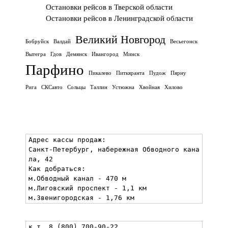
Остановки рейсов в Тверской области
Остановки рейсов в Ленинградской области
Великий Новгород
Бобруйск
Валдай
Весьегонск
Вытегра
Гдов
Демянск
Ивангород
Минск
Парфино
Пикалево
Питкяранта
Пудож
Пярну
Рига
СКСавто
Сольцы
Таллин
Устюжна
Хвойная
Хилово
Адрес кассы продаж:

Санкт-Петербург, набережная Обводного кана
ла, 42

Как добраться:

м.Обводный канал - 470 м

м.Лиговский проспект - 1,1 км

м.Звенигородская - 1,76 км
к.т. 8 (800) 700-90-22