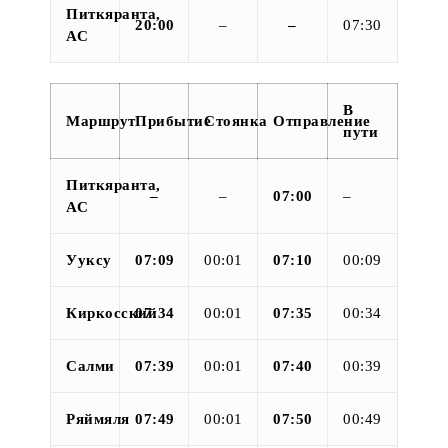
Питкяранта,
20:00
–
–
07:30
АС
В
Маршрут
Прибытие
Стоянка
Отправление
пути
Питкяранта,
–
–
07:00
–
АС
Ууксу
07:09
00:01
07:10
00:09
Киркосский
07:34
00:01
07:35
00:34
Салми
07:39
00:01
07:40
00:39
Ряймяля
07:49
00:01
07:50
00:49