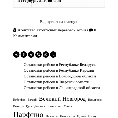
Петербург, автовокзал
Вернуться на главную
Агентство автобусных перевозок Arbuss
0
Комментарии
Остановки рейсов в Республике Беларусь
Остановки рейсов в Республике Карелия
Остановки рейсов в Вологодской области
Остановки рейсов в Тверской области
Остановки рейсов в Ленинградской области
Великий Новгород
Бобруйск
Валдай
Весьегонск
Вытегра
Гдов
Демянск
Ивангород
Минск
Парфино
Пикалево
Питкяранта
Пудож
Пярну