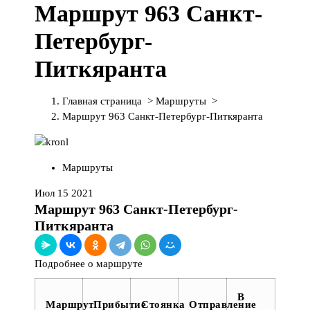
Маршрут 963 Санкт-
П
е
Петербург-
р
е
Питкяранта
й
т
и
Главная страница
>
Маршруты
>
к
Маршрут 963 Санкт-Петербург-Питкяранта
с
о
д
Маршруты
е
р
Июл 15 2021
ж
Маршрут 963 Санкт-Петербург-
и
Питкяранта
м
о
Подробнее о маршруте
м
у
В
Маршрут
Прибытие
Стоянка
Отправление