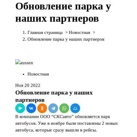
Обновление парка у
П
е
наших партнеров
р
е
й
Главная страница
>
Новостная
>
т
Обновление парка у наших партнеров
и
к
с
о
д
Новостная
е
р
Ноя 20 2022
ж
Обновление парка у наших
и
партнеров
м
о
В компании ООО “СКСавто” обновляется парк
м
автобусов. Уже в ноябре были поставлены 2 новых
у
автобуса, которые сразу вышли в рейсы.