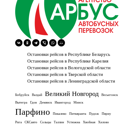
Остановки рейсов в Республике Беларусь
Остановки рейсов в Республике Карелия
Остановки рейсов в Вологодской области
Остановки рейсов в Тверской области
Остановки рейсов в Ленинградской области
Великий Новгород
Бобруйск
Валдай
Весьегонск
Вытегра
Гдов
Демянск
Ивангород
Минск
Парфино
Пикалево
Питкяранта
Пудож
Пярну
Рига
СКСавто
Сольцы
Таллин
Устюжна
Хвойная
Хилово