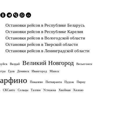
Остановки рейсов в Республике Беларусь
Остановки рейсов в Республике Карелия
Остановки рейсов в Вологодской области
Остановки рейсов в Тверской области
Остановки рейсов в Ленинградской области
Великий Новгород
руйск
Валдай
Весьегонск
егра
Гдов
Демянск
Ивангород
Минск
арфино
Пикалево
Питкяранта
Пудож
Пярну
а
СКСавто
Сольцы
Таллин
Устюжна
Хвойная
Хилово