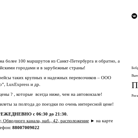
на более 100 маршрутов из Санкт-Петербурга и обратно, а
йскими городами и в зарубежные страны!
Боб
Выт
рейсы таких крупных и надежных перевозчиков –
ООО
П
о”
, LuxExpress и др.
ены ? , которые всегда ниже, чем на автовокзале!
Риг
илеты за полгода до поездки по очень интересной цене!
?
ЕЖЕДНЕВНО с 06:30 до 21:30.
г, Обводного канала, наб., 42, расположение
►
на карте
ефон:
88007009022