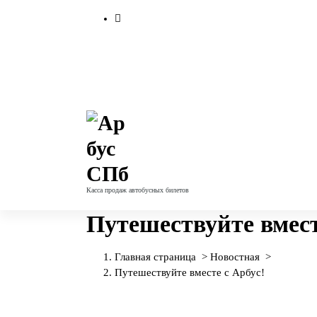
П
е
р
е
й
т
и
к
с
о
д
е
Касса продаж автобусных билетов
р
ж
Путешествуйте вмест
и
м
о
Главная страница
>
Новостная
>
м
Путешествуйте вместе с Арбус!
у